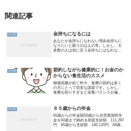
関連記事
金持ちになるには
未分類
あなたが金持ちになれない理由金持ちに
なりたいと願うのは人の常。しかし、大
多数の人は俗に言う金持ちにはなれな
い。それはなぜでしょうか？あなたはそ
の理由を真剣に考えたことがあります
か？例えば、個人の予算計画はあります
か？この問いに即答できる方は...
節約しながら健康的に！お金のか
未分類
からない食生活のススメ
物価高騰が続く昨今、食費の節約は多く
の方にとって切実な課題です。しかし、
食費を削りすぎると栄養バランスが偏
り、健康を損なう可能性も。そこで、無
理なくお金をかけずに、健康的な食生活
を送るためのヒントをご紹介します。1.
６５歳からの年金
未分類
食材選びのコツ 旬の食...
65歳からの年金額50歳から自営業国民年
金を60歳まで納める前提支給額 111,297
円 65歳から支給額 140,120円 68歳か
ら65歳からの税金と保険健康保険料介護