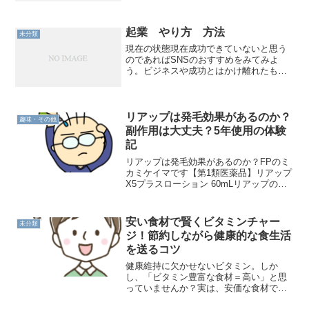
保険料固定資産税自動車税
起業 やり方 方法
未分類
現在の状態現在成功できていないと思う
のであればSNSのおすすめをみてみよ
う。ビジネスや成功とはかけ離れたもの
が表示されるならそれが今の状態コワー
キングスペースコワーキングスペースの
儲かりの厳選は住所の取得。いまはあま
り儲からないネット購入商...
リアップは発毛効果があるのか？
趣味・その他
副作用は大丈夫？5年使用の体験
記
リアップは発毛効果があるのか？FPのミ
カミケイマです【第1類医薬品】リアップ
X5プラスローション 60mLリアップの効
果ですが、”私には”ありました(^o^)”初期
脱毛と思われる症状が収まり地肌が透け
る程度に薄くなると発毛が始まります。
安い食材で賢くビタミンチャー
未分類
です...
ジ！節約しながら健康的な食生活
を送るコツ
健康維持に欠かせないビタミン。しか
し、「ビタミン豊富な食材＝高い」と思
っていませんか？実は、安価な食材でも
工夫次第で効率的にビタミンを摂取でき